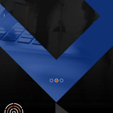
Sukces w biznesie to kwestia technologii. Jej
potencjał do zmiany świata na lepsze inspiruje nas
do działania.