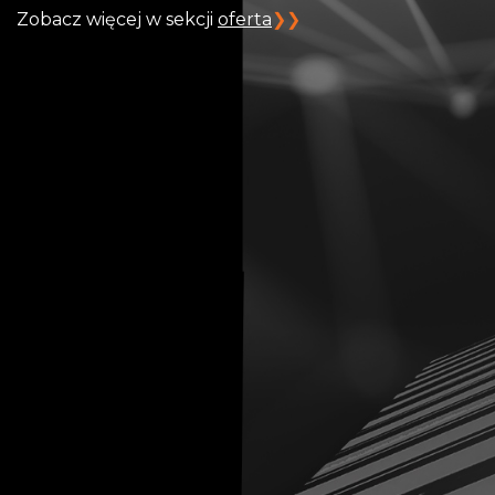
Zobacz więcej w sekcji
oferta
Bezpieczeństwo
Cybernetyczne
Bezpieczeństwo cybernetyczne to
strategiczny priorytet biznesowy, a nie
tylko decyzja IT