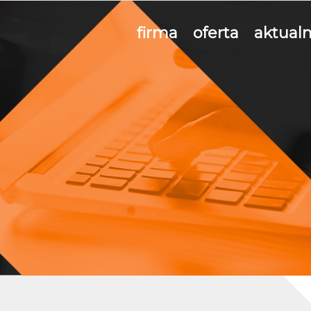
firma
oferta
aktualn