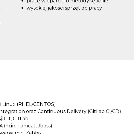
pracę w oparciu o metodykę Agile
i
wysokiej jakości sprzęt do pracy
h
mi Linux (RHEL/CENTOS)
tegration oraz Continuous Delivery (GitLab CI/CD)
i Git, GitLab
A (m.in. Tomcat, Jboss)
wania min. Zabbix