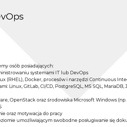
DevOps
my osób posiadających:
inistrowaniu systemami IT lub DevOps
x (RHEL), Docker, procesów i narzędzi Continuous Inte
i: Linux, GitLab, CI/CD, PostgreSQL, MS SQL, MariaDB, Jb
are, OpenStack oraz środowiska Microsoft Windows (np. 
S
ie oraz motywacja do pracy
poziomie umożliwiającym swobodne posługiwanie się do