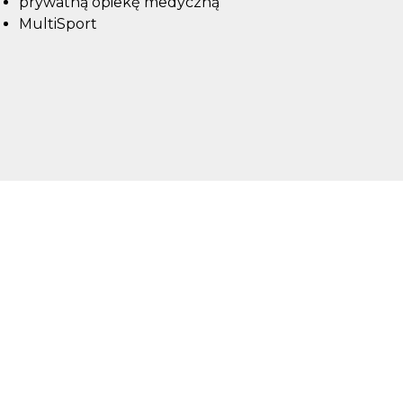
prywatną opiekę medyczną
MultiSport